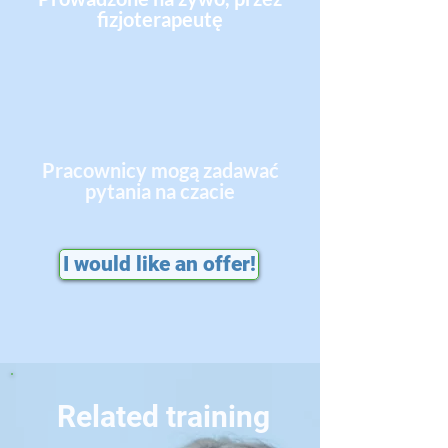
fizjoterapeutę
Pracownicy mogą zadawać
pytania na czacie
I would like an offer!
Related training