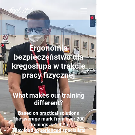
Ergonomia
bezpieczeństwo dla
kręgosłupa w trakcie
pracy fizycznej
What makes our training
different?
Based on
practical
solutions
The average mark from over 200
trainings is
4.8 / 5
They lead
experienced
specialists