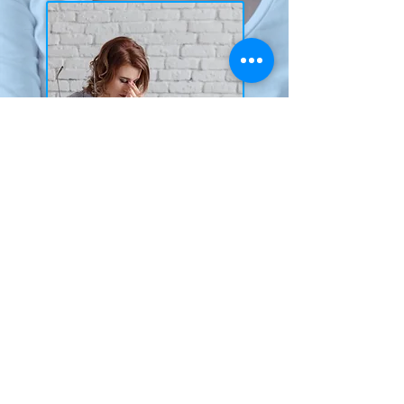
Szkolenie z ergonomii pracy
zdalnej
See