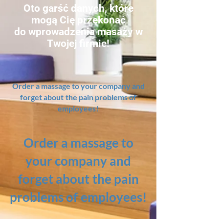
Oto garść danych, które
mogą Cię przekonać
do wprowadzenia masaży w
Twojej firmie!
Order a massage to your company and
forget about
the pain problems of
employees!
Order a massage to
your company and
forget about
the pain
problems of
employees!