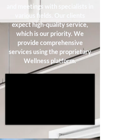
and meetings with specialists in
various fields. Our clients
expect high-quality service,
which is our priority. We
provide comprehensive
services using the proprietary
Wellness platform.