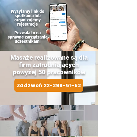
Wysyłamy link do
spotkania lub
organizujemy
rejestrację
Pozwala to na
sprawne zarządzanie
uczestnikami
Masaże realizowane
są
dla
firm zatrudniających
powyżej 50 pracowników
Zadzwoń 22-299-51-52