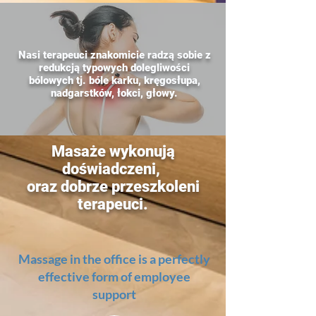
Nasi terapeuci znakomicie radzą sobie z
redukcją typowych dolegliwości
bólowych tj. bóle karku, kręgosłupa,
nadgarstków, łokci, głowy.
Masaże wykonują
doświadczeni,
oraz dobrze przeszkoleni
terapeuci.
Massage in the office is a perfectly
effective form of employee
support