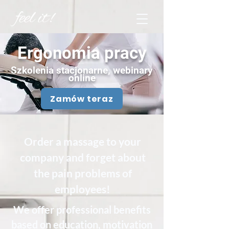
Ergonomia pracy
Szkolenia stacjonar
ne, webinary
online
Zamów teraz
Order a massage to your
company and forget about
the pain problems of
employees!
We offer professional benefits
based on education, motivation